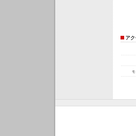
アク
車
モ