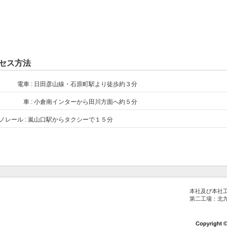
セス方法
電車 : 日田彦山線・石原町駅より徒歩約３分
 : 小倉南インターから田川方面へ約５分
ノレール : 嵐山口駅からタクシーで１５分
本社及び本社
第二工場：北九