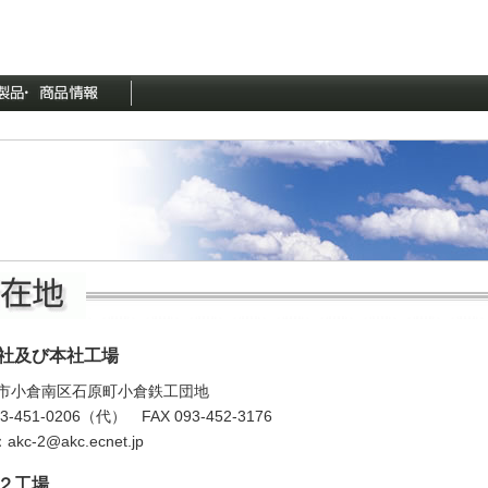
本社及び本社工場
市小倉南区石原町小倉鉄工団地
93-451-0206（代） FAX 093-452-3176
：
akc-2@akc.ecnet.jp
第２工場