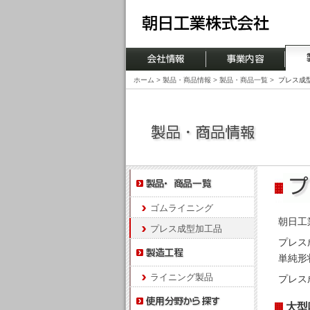
ホーム
>
製品・商品情報
>
製品・商品一覧
>
プレス成
ゴムライニング
朝日工
プレス成型加工品
プレス
単純形
ライニング製品
プレス
大型