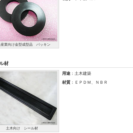
般産業向け金型成型品 パッキン
ル材
用途
：土木建築
材質
：ＥＰＤＭ、ＮＢＲ
土木向け シール材