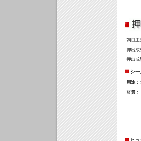
朝日工
押出成
押出成
シー
用途
：
材質
：
ヒュ