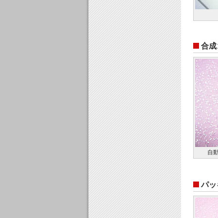
合成
自
パッ